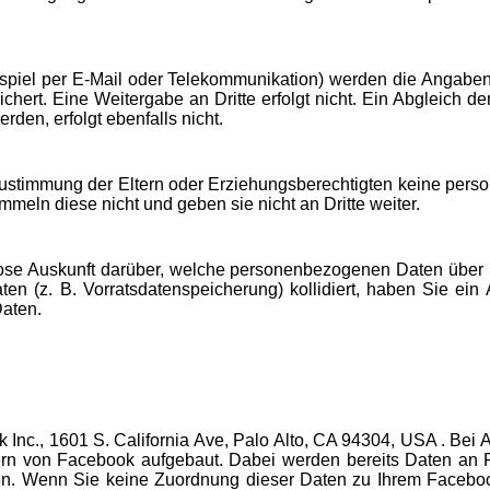
spiel per E-Mail oder Telekommunikation) werden die Angabe
ichert. Eine Weitergabe an Dritte erfolgt nicht. Ein Abgleich 
en, erfolgt ebenfalls nicht.
ustimmung der Eltern oder Erziehungsberechtigten keine pers
eln diese nicht und geben sie nicht an Dritte weiter.
enlose Auskunft darüber, welche personenbezogenen Daten über 
en (z. B. Vorratsdatenspeicherung) kollidiert, haben Sie ein
aten.
c., 1601 S. California Ave, Palo Alto, CA 94304, USA . Bei A
rn von Facebook aufgebaut. Dabei werden bereits Daten an F
en. Wenn Sie keine Zuordnung dieser Daten zu Ihrem Faceboo