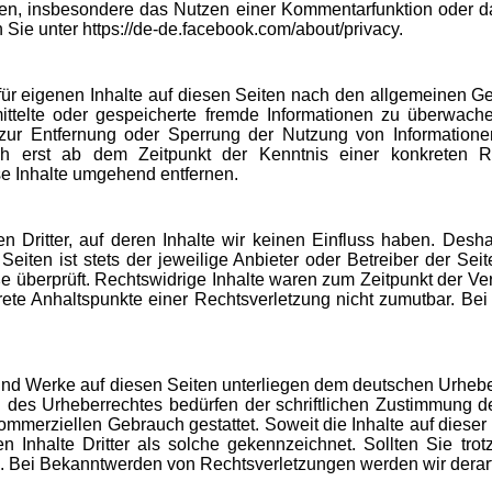
nen, insbesondere das Nutzen einer Kommentarfunktion oder da
Sie unter https://de-de.facebook.com/about/privacy.
ür eigenen Inhalte auf diesen Seiten nach den allgemeinen Ge
ermittelte oder gespeicherte fremde Informationen zu überwa
en zur Entfernung oder Sperrung der Nutzung von Informatio
och erst ab dem Zeitpunkt der Kenntnis einer konkreten 
e Inhalte umgehend entfernen.
 Dritter, auf deren Inhalte wir keinen Einfluss haben. Desh
eiten ist stets der jeweilige Anbieter oder Betreiber der Sei
e überprüft. Rechtswidrige Inhalte waren zum Zeitpunkt der Ver
nkrete Anhaltspunkte einer Rechtsverletzung nicht zumutbar. 
und Werke auf diesen Seiten unterliegen dem deutschen Urheber
 des Urheberrechtes bedürfen der schriftlichen Zustimmung de
kommerziellen Gebrauch gestattet. Soweit die Inhalte auf dieser
en Inhalte Dritter als solche gekennzeichnet. Sollten Sie tr
. Bei Bekanntwerden von Rechtsverletzungen werden wir derart