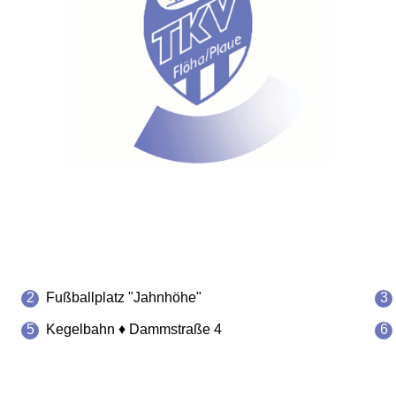
2
Fußballplatz "Jahnhöhe"
3
5
Kegelbahn ♦ Dammstraße 4
6